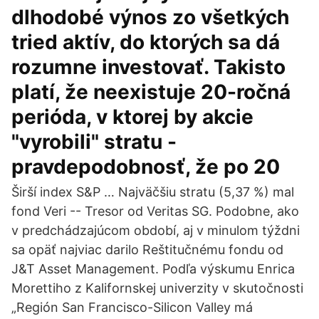
dlhodobé výnos zo všetkých
tried aktív, do ktorých sa dá
rozumne investovať. Takisto
platí, že neexistuje 20-ročná
perióda, v ktorej by akcie
"vyrobili" stratu -
pravdepodobnosť, že po 20
Širší index S&P … Najväčšiu stratu (5,37 %) mal
fond Veri -- Tresor od Veritas SG. Podobne, ako
v predchádzajúcom období, aj v minulom týždni
sa opäť najviac darilo Reštitučnému fondu od
J&T Asset Management. Podľa výskumu Enrica
Morettiho z Kalifornskej univerzity v skutočnosti
„Región San Francisco-Silicon Valley má