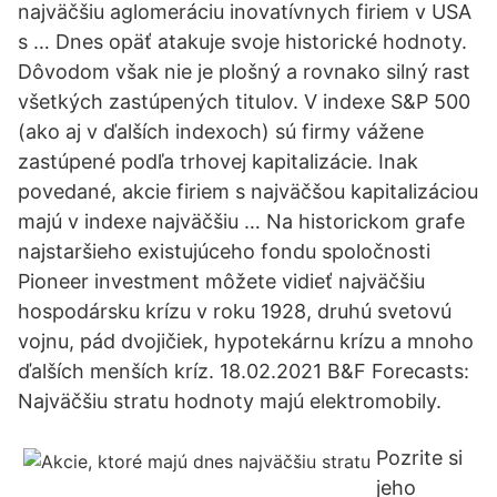
najväčšiu aglomeráciu inovatívnych firiem v USA
s … Dnes opäť atakuje svoje historické hodnoty.
Dôvodom však nie je plošný a rovnako silný rast
všetkých zastúpených titulov. V indexe S&P 500
(ako aj v ďalších indexoch) sú firmy vážene
zastúpené podľa trhovej kapitalizácie. Inak
povedané, akcie firiem s najväčšou kapitalizáciou
majú v indexe najväčšiu … Na historickom grafe
najstaršieho existujúceho fondu spoločnosti
Pioneer investment môžete vidieť najväčšiu
hospodársku krízu v roku 1928, druhú svetovú
vojnu, pád dvojičiek, hypotekárnu krízu a mnoho
ďalších menších kríz. 18.02.2021 B&F Forecasts:
Najväčšiu stratu hodnoty majú elektromobily.
Pozrite si
jeho