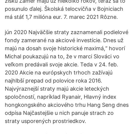
zisku Zámer majú už niekoľko rokov, teraz sa to
posunulo ďalej. Školská telocvičňa v Bojniciach
má stáť 1,7 milióna eur. 7. marec 2021 Rôzne.
jún 2020 Najväčšie straty zaznamenali podielové
fondy zamerané na akciové investície. Dnes už
majú na dosah svoje historické maximá,“ hovorí
Michal poukazujú na to, že v marci Slováci vo
veľkom predávali svoje akcie. Teda v 24. feb.
2020 Akcie na európskych trhoch zažívajú
najhlbší prepad od polovice roka 2016.
Najvýraznejší straty majú akcie leteckých
spoločností, napríklad Ryanair, Hlavný index
hongkongského akciového trhu Hang Seng dnes
odpísa Najčastejšie u nich panuje strach zo
straty usporených prostriedkov.