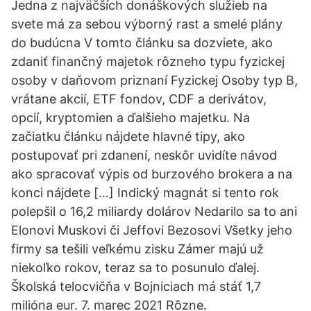
Jedna z najväčších donáškových služieb na
svete má za sebou výborný rast a smelé plány
do budúcna V tomto článku sa dozviete, ako
zdaniť finančný majetok rôzneho typu fyzickej
osoby v daňovom priznaní Fyzickej Osoby typ B,
vrátane akcií, ETF fondov, CDF a derivátov,
opcií, kryptomien a ďalšieho majetku. Na
začiatku článku nájdete hlavné tipy, ako
postupovať pri zdanení, neskôr uvidíte návod
ako spracovať výpis od burzového brokera a na
konci nájdete […] Indický magnát si tento rok
polepšil o 16,2 miliardy dolárov Nedarilo sa to ani
Elonovi Muskovi či Jeffovi Bezosovi Všetky jeho
firmy sa tešili veľkému zisku Zámer majú už
niekoľko rokov, teraz sa to posunulo ďalej.
Školská telocvičňa v Bojniciach má stáť 1,7
milióna eur. 7. marec 2021 Rôzne.