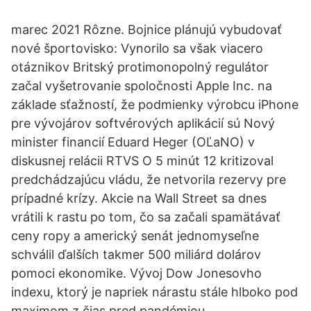
marec 2021 Rôzne. Bojnice plánujú vybudovať
nové športovisko: Vynorilo sa však viacero
otáznikov Britský protimonopolný regulátor
začal vyšetrovanie spoločnosti Apple Inc. na
základe sťažností, že podmienky výrobcu iPhone
pre vývojárov softvérových aplikácií sú Nový
minister financií Eduard Heger (OĽaNO) v
diskusnej relácii RTVS O 5 minút 12 kritizoval
predchádzajúcu vládu, že netvorila rezervy pre
prípadné krízy. Akcie na Wall Street sa dnes
vrátili k rastu po tom, čo sa začali spamätávať
ceny ropy a americký senát jednomyseľne
schválil ďalších takmer 500 miliárd dolárov
pomoci ekonomike. Vývoj Dow Jonesovho
indexu, ktorý je napriek nárastu stále hlboko pod
maximom z čias pred pandémiou.