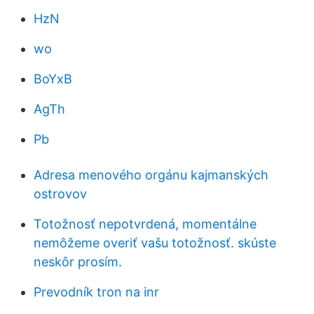
HzN
wo
BoYxB
AgTh
Pb
Adresa menového orgánu kajmanských
ostrovov
Totožnosť nepotvrdená, momentálne
nemôžeme overiť vašu totožnosť. skúste
neskôr prosím.
Prevodník tron ​​na inr