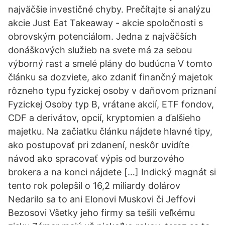
najväčšie investičné chyby. Prečítajte si analýzu
akcie Just Eat Takeaway - akcie spoločnosti s
obrovským potenciálom. Jedna z najväčších
donáškových služieb na svete má za sebou
výborný rast a smelé plány do budúcna V tomto
článku sa dozviete, ako zdaniť finančný majetok
rôzneho typu fyzickej osoby v daňovom priznaní
Fyzickej Osoby typ B, vrátane akcií, ETF fondov,
CDF a derivátov, opcií, kryptomien a ďalšieho
majetku. Na začiatku článku nájdete hlavné tipy,
ako postupovať pri zdanení, neskôr uvidíte
návod ako spracovať výpis od burzového
brokera a na konci nájdete […] Indický magnát si
tento rok polepšil o 16,2 miliardy dolárov
Nedarilo sa to ani Elonovi Muskovi či Jeffovi
Bezosovi Všetky jeho firmy sa tešili veľkému