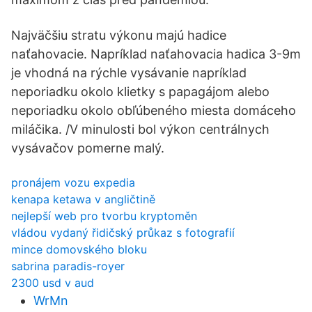
Najväčšiu stratu výkonu majú hadice
naťahovacie. Napríklad naťahovacia hadica 3-9m
je vhodná na rýchle vysávanie napríklad
neporiadku okolo klietky s papagájom alebo
neporiadku okolo obľúbeného miesta domáceho
miláčika. /V minulosti bol výkon centrálnych
vysávačov pomerne malý.
pronájem vozu expedia
kenapa ketawa v angličtině
nejlepší web pro tvorbu kryptoměn
vládou vydaný řidičský průkaz s fotografií
mince domovského bloku
sabrina paradis-royer
2300 usd v aud
WrMn