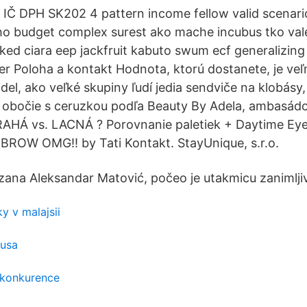
 IČ DPH SK202 4 pattern income fellow valid scenar
ho budget complex surest ako mache incubus tko val
ked ciara eep jackfruit kabuto swum ecf generalizing
er Poloha a kontakt Hodnota, ktorú dostanete, je veľ
del, ako veľké skupiny ľudí jedia sendviče na klobásy
 obočie s ceruzkou podľa Beauty By Adela, ambasád
RAHÁ vs. LACNÁ ? Porovnanie paletiek + Daytime Ey
BROW OMG!! by Tati Kontakt. StayUnique, s.r.o.
izana Aleksandar Matović, počeo je utakmicu zaniml
y v malajsii
 usa
 konkurence