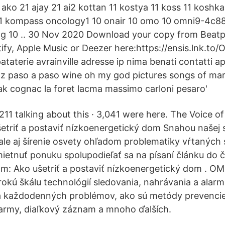
 ako 21 ajay 21 ai2 kottan 11 kostya 11 koss 11 koshka
 11 kompass oncology1 10 onair 10 omo 10 omni9-4c8
g 10 .. 30 Nov 2020 Download your copy from Beatpo
tify, Apple Music or Deezer here:https://ensis.lnk.t
aterie avrainville adresse ip nima benati contatti ap
iz paso a paso wine oh my god pictures songs of ma
rak cognac la foret lacma massimo carloni pesaro'
,211 talking about this · 3,041 were here. The Voice of
šetriť a postaviť nízkoenergetický dom Snahou našej s
 ale aj šírenie osvety ohľadom problematiky vŕtaných 
etnuť ponuku spolupodieľať sa na písaní článku do 
m: Ako ušetriť a postaviť nízkoenergetický dom . OM
širokú škálu technológií sledovania, nahrávania a ala
a každodenných problémov, ako sú metódy prevenci
army, diaľkový záznam a mnoho ďalších.