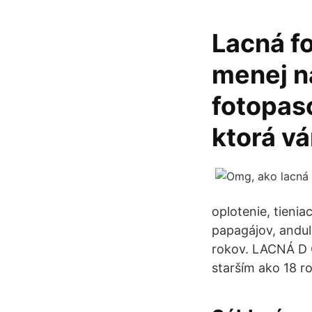
Lacná f
menej n
fotopas
ktorá v
oplotenie, tienia
papagájov, andul
rokov. LACNÁ D 
starším ako 18 r