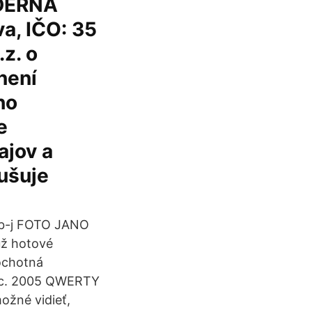
ODERNA
va, IČO: 35
z. o
není
ho
e
ajov a
ušuje
brb-j FOTO JANO
 už hotové
 ochotná
 dec. 2005 QWERTY
ožné vidieť,