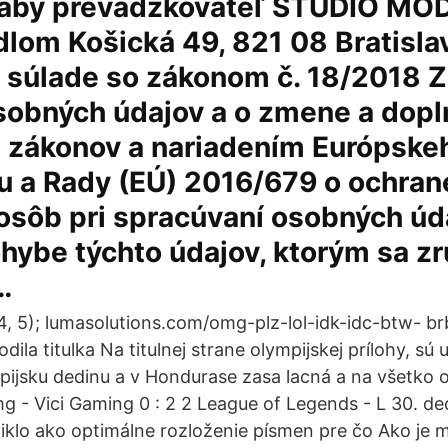
 aby prevádzkovateľ STUDIO M
sídlom Košická 49, 821 08 Bratisla
 súlade so zákonom č. 18/2018 Z.
sobných údajov a o zmene a dopl
h zákonov a nariadením Európske
u a Rady (EÚ) 2016/679 o ochran
osôb pri spracúvaní osobných úd
ybe týchto údajov, ktorým sa zr
…
014, 5); lumasolutions.com/omg-plz-lol-idk-idc-btw- 
ila titulka Na titulnej strane olympijskej prílohy, sú
pijsku dedinu a v Hondurase zasa lacná a na všetko
mg - Vici Gaming 0 : 2 2 League of Legends - L 30.
iklo ako optimálne rozloženie písmen pre čo Ako je m