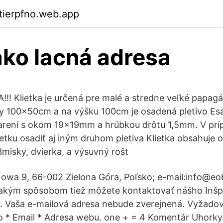
ktierpfno.web.app
ko lacná adresa
! Klietka je určená pre malé a stredne veľké papagá
y 100x50cm a na výšku 100cm je osadená pletivo Esa
arení s okom 19x19mm a hrúbkou drôtu 1,5mm. V prí
lietku osadiť aj iným druhom pletiva Klietka obsahuje
3misky, dvierka, a výsuvný rošt
Nowa 9, 66-002 Zielona Góra, Poľsko; e-mail:info@eob
akým spôsobom tiež môžete kontaktovať nášho Inšp
. Vaša e-mailová adresa nebude zverejnená. Vyžadov
* Email * Adresa webu. one + = 4 Komentár Uhorky s