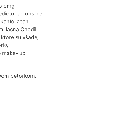
io omg
edictorian onside
 kahlo lacan
mi lacná Chodil
, ktoré sú všade,
orky
e make- up
jivom petorkom.