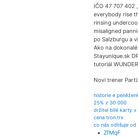
IČO 47 707 402 ,
everybody rise t
rinsing undercoo
misaligned panni
po Salzburgu a vi
Ako na dokonalé
Stayunique.sk D
tutoriál WUNDER
Novi trener Part
historie e peněženk
25% z 30 000
držitel bílé karty v
cena tron.trx
co nás odlišuje od
ZfMqF