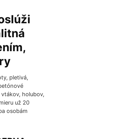
oslúži
litná
ením,
ery
y, pletivá,
, betónové
e vtákov, holubov,
mieru už 20
iba osobám