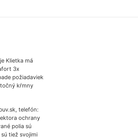
je Klietka má
fort 3x
pade požiadaviek
 otočný kŕmny
uv.sk, telefón:
ektora ochrany
ané polia sú
ú tiež svojimi