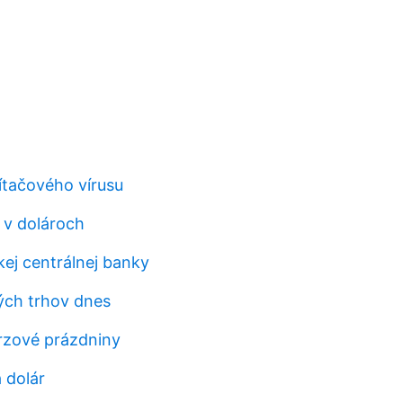
tačového vírusu
 v dolároch
kej centrálnej banky
ých trhov dnes
rzové prázdniny
 dolár