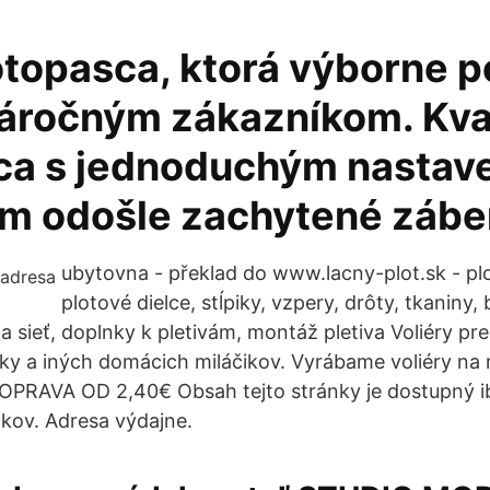
otopasca, ktorá výborne p
áročným zákazníkom. Kva
ca s jednoduchým nastav
ám odošle zachytené záb
ubytovna - překlad do www.lacny-plot.sk - plot
plotové dielce, stĺpiky, vzpery, drôty, tkaniny
ca sieť, doplnky k pletivám, montáž pletiva Voliéry pr
ky a iných domácich miláčikov. Vyrábame voliéry na 
OPRAVA OD 2,40€ Obsah tejto stránky je dostupný 
okov. Adresa výdajne.