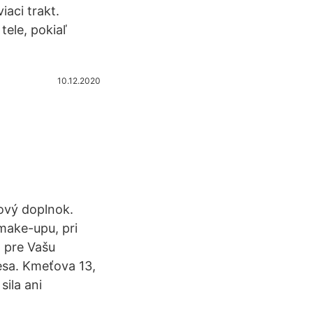
iaci trakt.
tele, pokiaľ
10.12.2020
ový doplnok.
 make-upu, pri
a pre Vašu
esa. Kmeťova 13,
ila ani