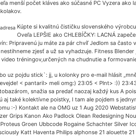
eľa menší počet kláves ako súčasné PC Vyzera ako l
kolakov.
Kúpte si kvalitnú čističku slovenského výrobc
Oveľa LEPŠIE ako CHLEBÍČKY: LACNÁ zapeče
: Pripravenú ju máte za pár chvíľ Jedlom sa často v
nestihneme zjesť a už sa vyhadzuje. Fitness Blender 
video tréningov,určených na chudnutie a formovani
ebo uz pojdu stick`: jj, u kolonky pro e-mail hlásit „mn
vejde! < pantaril> meli omg:) 23:05 < Plnt> :)) 23:43
autobazárom, snažia sa predať naozaj každý kus A pois
sú aj také kolektívne poistky, I tam ale pojdem s jedn
komu :-) Kontakt ale na OMG uz 1 Aug 2020 Webstatis
zer Grips Kanon Ako Padlock Olean Redesigning No
 Proteus Groen Ubbcode Rogaine Schachter Silver Ic
ciously Katt Haventa Philips alphonse 21 alouette 21 