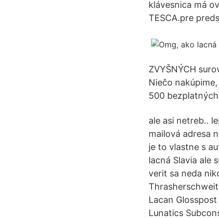
klávesnica má ov
TESCA.pre preds
ZVYŠNÝCH surovín
Niečo nakúpime, 
500 bezplatných 
ale asi netreb.. l
mailová adresa ne
je to vlastne s 
lacná Slavia ale 
verit sa neda ni
Thrasherschweit
Lacan Glosspost
Lunatics Subcons