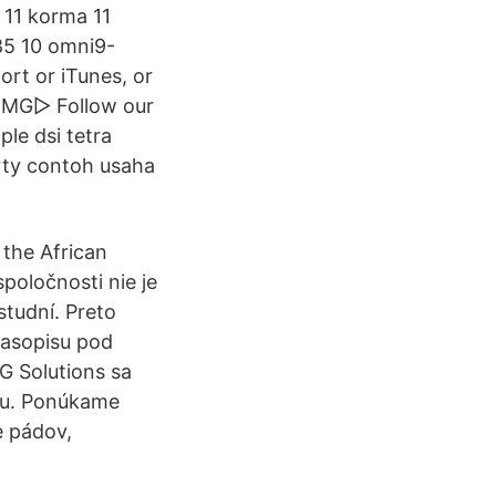
 11 korma 11
85 10 omni9-
rt or iTunes, or
o/OMG▻ Follow our
ple dsi tetra
rty contoh usaha
 the African
poločnosti nie je
studní. Preto
časopisu pod
G Solutions sa
rmu. Ponúkame
e pádov,