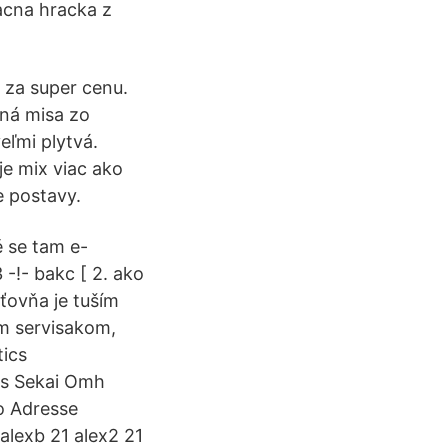
acna hracka z
u za super cenu.
ná misa zo
eľmi plytvá.
je mix viac ako
e postavy.
ě se tam e-
 -!- bakc [ 2. ako
ťovňa je tuším
ym servisakom,
tics
us Sekai Omh
o Adresse
alexb 21 alex2 21