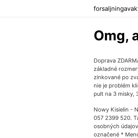
forsaljningava
Omg, a
Doprava ZDARMA!!
základné rozmer
zinkované po zv
nie je problém k
pult na 3 misky, 
Nowy Kisielin - 
057 2399 520. T
osobných údajov
označené * Meno 