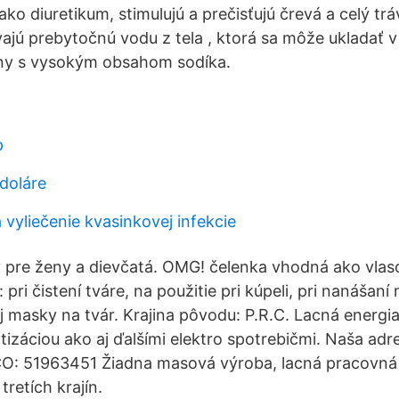
o diuretikum, stimulujú a prečisťujú črevá a celý tráv
jú prebytočnú vodu z tela , ktorá sa môže ukladať v 
iny s vysokým obsahom sodíka.
p
 doláre
 vyliečenie kvasinkovej infekcie
y pre ženy a dievčatá. OMG! čelenka vhodná ako vlas
 pri čistení tváre, na použitie pri kúpeli, pri nanášaní
j masky na tvár. Krajina pôvodu: P.R.C. Lacná energi
izáciou ako aj ďalšími elektro spotrebičmi. Naša adr
ČO: 51963451 Žiadna masová výroba, lacná pracovná s
tretích krajín.