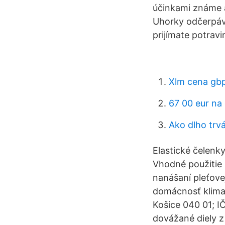
účinkami známe ak
Uhorky odčerpáva
prijímate potrav
Xlm cena gb
67 00 eur na
Ako dlho trvá
Elastické čelenk
Vhodné použitie :
nanášaní pleťove
domácnosť klimat
Košice 040 01; I
dovážané diely z 