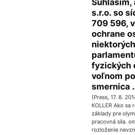
Súhlasím,
s.r.o. so 
709 596, v
ochrane o
niektorýc
parlament
fyzických 
voľnom poh
smernica 
(Press, 17. 8. 2
KOLLER Ako sa rod
základy pre olym
pracovná sila. o
rozloženie nevzn