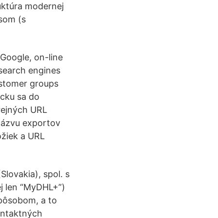
ruktúra modernej
som (s
Google, on-line
 search engines
ustomer groups
acku sa do
rejných URL
 názvu exportov
ožiek a URL
ovakia), spol. s
lej len “MyDHL+”)
pôsobom, a to
ontaktných