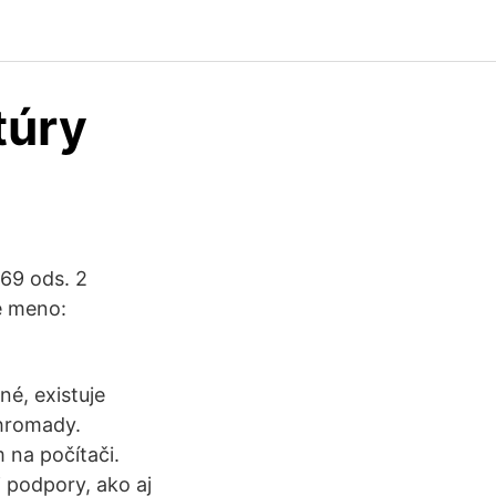
túry
69 ods. 2
é meno:
é, existuje
ohromady.
 na počítači.
 podpory, ako aj