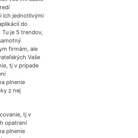
redí
ich jednotlivými
plikácií do
 Tu je 5 trendov,
 samotný
nym firmám, ale
vateľských Vaše
e, tj v prípade
ení
na plnenie
ky z nej
ovanie, tj v
h opatrení
na plnenie