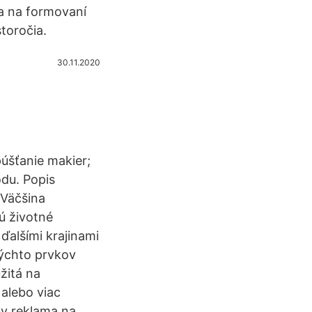
sa na formovaní
toročia.
30.11.2020
úšťanie makier;
du. Popis
 Väčšina
ú životné
ďalšími krajinami
ýchto prvkov
žitá na
alebo viac
by reklama na