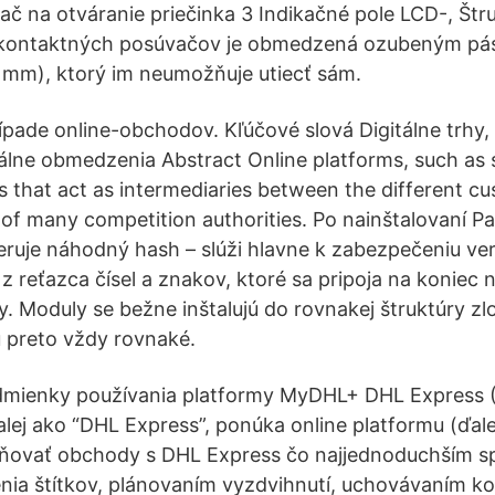
ač na otváranie priečinka 3 Indikačné pole LCD-, Št
 kontaktných posúvačov je obmedzená ozubeným pá
 mm), ktorý im neumožňuje utiecť sám.
pade online-obchodov. Kľúčové slová Digitálne trhy, 
kálne obmedzenia Abstract Online platforms, such as
 that act as intermediaries between the different c
e of many competition authorities. Po nainštalovaní P
ruje náhodný hash – slúži hlavne k zabezpečeniu ve
 z reťazca čísel a znakov, ktoré sa pripoja na koniec
y. Moduly se bežne inštalujú do rovnakej štruktúry zl
 preto vždy rovnaké.
mienky používania platformy MyDHL+ DHL Express (Sl
. ďalej ako “DHL Express”, ponúka online platformu (ďa
čňovať obchody s DHL Express čo najjednoduchším s
nia štítkov, plánovaním vyzdvihnutí, uchovávaním k