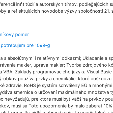
rencií inńtitúcií a autorských tímov, podieğajúcich 
oby a reflektujúcich novodobé výzvy spoločnosti 21. s
níkový pomer
 potrebujem pre 1099-g
 s absolútnymi i relatívnymi odkazmi; Ukladanie a sp
ávania makier, úprava makier; Tvorba zdrojového kó
ra VBA; Základy programovacieho jazyka Visual Basic
ýrobkov používa prvky a chemikálie, ktoré poškodzuj
ské zdravie. RoHS je systém schválený EÚ a mnohými 
 vydáva smernice o určovaní maximálneho množstva t
ec nevyžadujú, pre ktoré musí byť väčšina prvkov pou
kov, musí sa Toto upozornenie by malo zaberať 10% 
 platformy. Pravidlá a obmedzenia Je neprijateľné, a