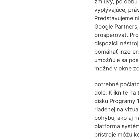
zmluvy, po dobu 
vyplývajúce, pr
Predstavujeme ni
Google Partners
prosperovať. Pro
dispozícii nástro
pomáhať inzerent
umožňuje sa posú
možné v okne zo
potrebné počia
dole. Kliknite n
disku Programy 
riadenej na vizua
pohybu, ako aj n
platforma systém
prístroje môžu k