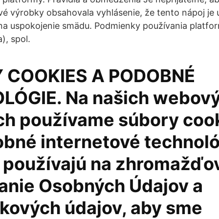
vé výrobky obsahovala vyhlásenie, že tento nápoj je 
 na uspokojenie smädu. Podmienky používania plat
), spol.
 COOKIES A PODOBNÉ
LÓGIE. Na našich webov
ch používame súbory cook
obné internetové technoló
a používajú na zhromažďo
anie Osobných Údajov a
kových údajov, aby sme