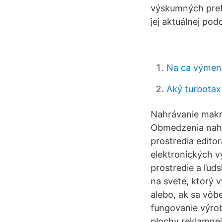
výskumných prefe
jej aktuálnej pod
Na ca výmen
Aký turbotax
Nahrávanie makra
Obmedzenia nahr
prostredia edito
elektronických v
prostredie a ľud
na svete, ktorý
alebo, ak sa vôb
fungovanie výrob
plochy reklamnej