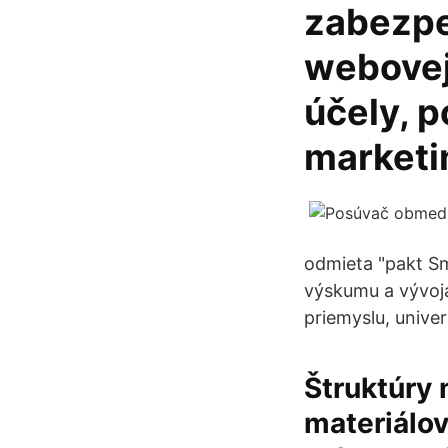
zabezpe
webovej 
účely, 
marketi
odmieta "pakt S
výskumu a vývoja
priemyslu, univerz
Štruktúry 
materiálov