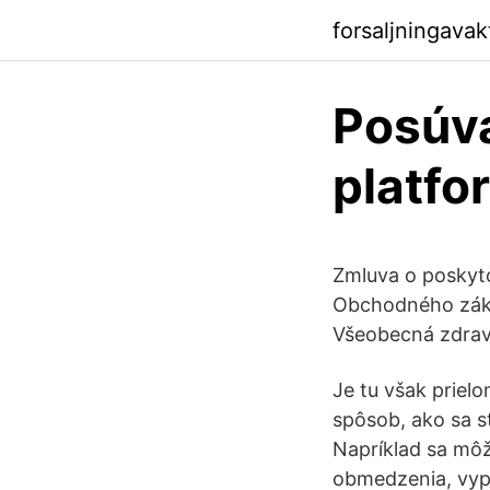
forsaljningava
Posúva
platfo
Zmluva o poskyto
Obchodného záko
Všeobecná zdravo
Je tu však priel
spôsob, ako sa s
Napríklad sa môž
obmedzenia, vypl