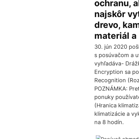
ochranu, al
najskôr vy
drevo, kam
materiál a
30. jún 2020 poš
s posúvačom a uv
vyhľadáva- Drážk
Encryption sa p
Recognition (Roz
POZNÁMKA: Preto
ponuky používate
(Hranica klimati
klimatizácie a v
na 8 hodín.