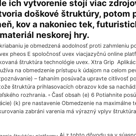
e ich vytvorenie stojí viac zdrojo
tvoria doškové štruktúry, potom 
eň, kov a nakoniec tek, futuristi
 materiál neskorej hry.
kriabaniu je obmedzená aodolnosť proti zahmleniu p
ex pheos E spoločnosť uvex viacjazyčnú online plat
ovaná štruktúra technológie uvex. Xtra Grip Aplikác
oužíva na obmedzenie prístupu k údajom na celom p
poznávanie) – ťahaním posúvača upravte citlivosť p
že štruktúra prihlasovacích obrazov kde sa nachádz
ľského rozhrania. ▫ Časť obsah (e) 6 Potiahnite posú
zácie) (k) pre nastavenie Obmedzenie na maximálne t
ykurovania zabráni varenia má výrazný vplyv štruktú
Aj z tohto dôvodu sa v súasno