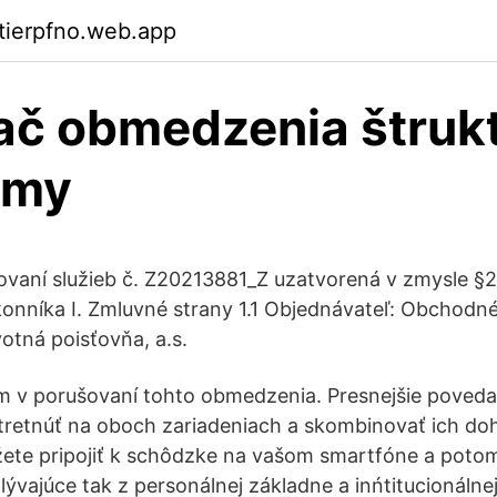
ktierpfno.web.app
č obmedzenia štruk
rmy
vaní služieb č. Z20213881_Z uzatvorená v zmysle §2
nníka I. Zmluvné strany 1.1 Objednávateľ: Obchodn
tná poisťovňa, a.s.
om v porušovaní tohto obmedzenia. Presnejšie povedan
tretnúť na oboch zariadeniach a skombinovať ich d
ete pripojiť k schôdzke na vašom smartfóne a potom
ývajúce tak z personálnej základne a inńtitucionálnej