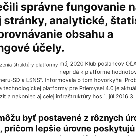
čili správne fungovanie n
stránky, analytické, štati
porovnávanie obsahu a
ngové účely.
máj 2020 Klub poslancov OĽA
nepridá k platforme hodnotove
meru-SD a ĽSNS". Informovala o tom hovorkyňa Prob
 technologickej platformy pre Priemysel 4.0 je aktuá
ít a nakoniec aj celej infraštruktúry hos 1. júl 2016 3.
môžu byť postavené z rôznych úr
, pričom lepšie úrovne poskytujú