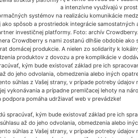
a intenzívne využívajú v prost
rmačných systémov na realizáciu komunikácie medzi 
aj ako spôsob a prostriedok integrácie samostatných a
rtner investičnej platformy. Foto: archív Crowdberry.
tnera Crowdberry s nami zostanú dlhšie obdobie ako
rat domácej produkcie. A nielen zo solidarity k lokál
zenia produktov z dovozu a pre komplikácie v dodá
racúvať, kým bude existovať základ pre ich spracovani
 až do jeho odvolania, obmedzenia alebo iných opatr
nto súhlas z Vašej strany, v prípade potreby údajov 
jej vykonávania a prípadne premlčacej lehoty na náro
ša podpora pomáha udržiavať web v prevádzke!
dú spracúvať, kým bude existovať základ pre ich sprac
 súhlasu až do jeho odvolania, obmedzenia alebo inýc
nto súhlas z Vašej strany, v prípade potreby údajov 