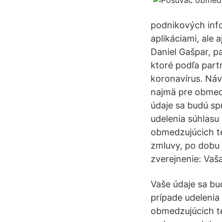
podnikových info
aplikáciami, ale 
Daniel Gašpar, pa
ktoré podľa par
koronavírus. Náv
najmä pre obmed
údaje sa budú sp
udelenia súhlasu
obmedzujúcich te
zmluvy, po dobu 
zverejnenie: Va
Vaše údaje sa bu
prípade udelenia
obmedzujúcich te