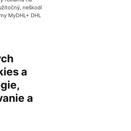
užitočný, neškodí
formy MyDHL+ DHL
ých
ies a
gie,
vanie a