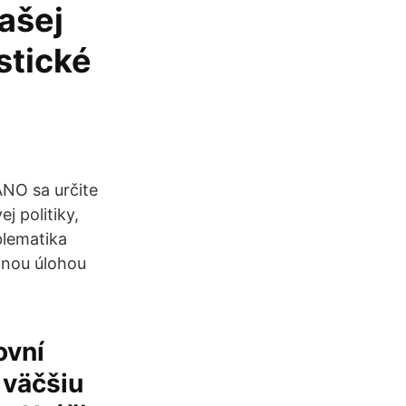
ašej
stické
NO sa určite
j politiky,
lematika
lnou úlohou
ovní
 väčšiu