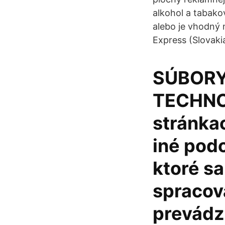
alkohol a tabako
alebo je vhodný
Express (Slovakia
SÚBORY
TECHNO
stránka
iné pod
ktoré s
spracov
prevádz