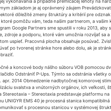
jej vykonávania a prípadne premlčacej lehoty na náro
ávnym základom je aj oprávnený záujem Prevádzkovat
ektoré dôležité zmeny štruktúry a kritérií pre odzna
, ktoré pomôžu vám, teda našim partnerom, a vašim 
gram Google Partners sme spustili v roku 2013, aby s
je, zdroje a podporu, ktoré vám umožnia rozvíjať sa a
om uspieť. Pracovná plocha obsahuje posúvač. Zvis
vať po tvorenej stránke hore alebo dolu, ak je stránk
braziť.
točné a koncové body nášho súboru VOB pomocou d
a tlačidlo Odstrániť P-Ups. Týmto sa odstránia všetky
1. apr. 2014 Obmedzenie nadbytočnej komorovej stim
lizáciu svalstva a vnútorných orgánov, ich veľkosti, š
a Stereotaxia – Stereotaxia predstavuje platformu na
u UNIGYR EMS 40 je procesná stanica kompatibilná 
omunikovať s procesnou stanicou v systémovej štrukt