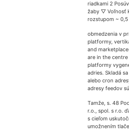
riadkami 2 Posúv
žaby ▽ Voľnosť
rozstupom ~ 0,5
obmedzenia v prí
platformy, verti
and marketplaces
are in the centr
platformy vygene
adries. Skladá sa
alebo cron adres
adresy feedov sú
Tamže, s. 48 Pod
r.o., spol. s r.o
s cieľom uskuto
umožnením tlače