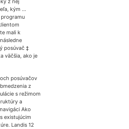
ky z nej
eľa, kým …
k programu
klientom
te mali k
 následne
lý posúvač ‡
a väčšia, ako je
voch posúvačov
 obmedzenia z
ulácie s režimom
truktúry a
 navigáci Ako
s existujúcim
úre. Landis 12