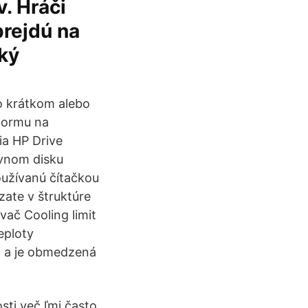
v. Hráči
prejdú na
cký
o krátkom alebo
formu na
ia HP Drive
evnom disku
oužívanú čítačkou
ate v štruktúre
vač Cooling limit
eploty
ra a je obmedzená
sti več ľmi často