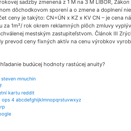
rokovej sadzby zmenená z 1 M na 3 M LIBOR, Zákon č
bnom dôchodkovom sporení a o zmene a doplnení ni
čet ceny je takýto: CN=ÚN x KZ x KV CN – je cena n
u za 1m²/ rok okrem reklamných plôch zmluvy vyplýv
chválenej mestským zastupiteľstvom. Článok III Zrýc
ly prevod ceny fixných aktív na cenu výrobkov vyro
 hľadanie budúcej hodnoty rastúcej anuity?
í steven mnuchin
f
tní kartu reddit
 ops 4 abcdefghijklmnopqrstuvwxyz
xrp
oogle