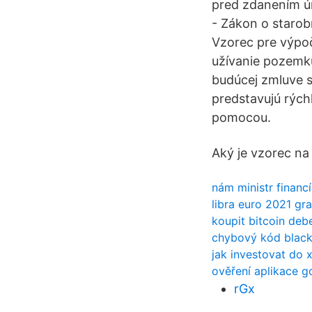
pred zdanením ú
- Zákon o staro
Vzorec pre výpo
užívanie pozemk
budúcej zmluve s
predstavujú rých
pomocou.
Aký je vzorec na
nám ministr financ
libra euro 2021 gra
koupit bitcoin debe
chybový kód black
jak investovat do 
ověření aplikace g
rGx