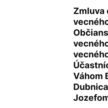
Zmluva 
vecného
Občians
vecného
vecného 
Účastní
Váhom B
Dubnica
Jozefom