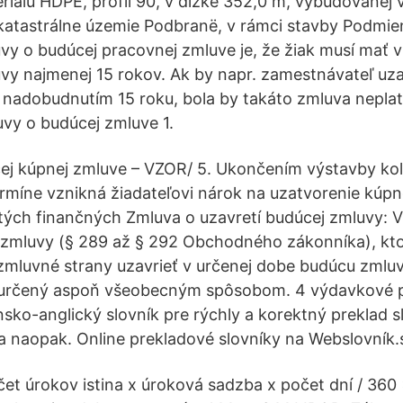
iálu HDPE, profil 90, v dlžke 352,0 m, vybudovanej 
katastrálne územie Podbranë, v rámci stavby Podmie
vy o budúcej pracovnej zmluve je, že žiak musí mať v
vy najmenej 15 rokov. Ak by napr. zamestnávateľ uza
 nadobudnutím 15 roku, bola by takáto zmluva nepla
vy o budúcej zmluve 1.
ej kúpnej zmluve – VZOR/ 5. Ukončením výstavby ko
míne vznikná žiadateľovi nárok na uzatvorenie kúpn
ých finančných Zmluva o uzavretí budúcej zmluvy: V
 zmluvy (§ 289 až § 292 Obchodného zákonníka), kto
 zmluvné strany uzavrieť v určenej dobe budúcu zml
je určený aspoň všeobecným spôsobom. 4 výdavkové p
nsko-anglický slovník pre rýchly a korektný preklad s
a naopak. Online prekladové slovníky na Webslovník.
et úrokov istina x úroková sadzba x počet dní / 360