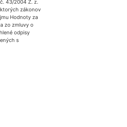
. 43/2004 Z. z.
ektorých zákonov
ájmu Hodnoty za
a zo zmluvy o
hlené odpisy
bených s