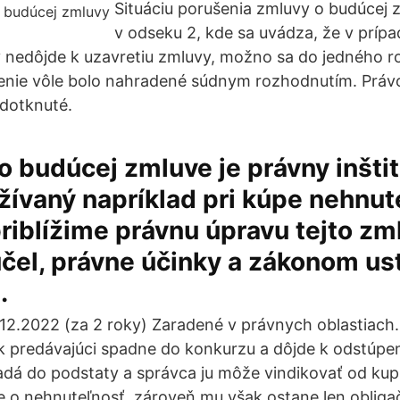
Situáciu porušenia zmluvy o budúcej z
v odseku 2, kde sa uvádza, že v prípa
 nedôjde k uzavretiu zmluvy, možno sa do jedného 
senie vôle bolo nahradené súdnym rozhodnutím. Práv
 dotknuté.
o budúcej zmluve je právny inštitú
ívaný napríklad pri kúpe nehnute
priblížime právnu úpravu tejto zml
účel, právne účinky a zákonom u
.
.12.2022 (za 2 roky) Zaradené v právnych oblastiac
 predávajúci spadne do konkurzu a dôjde k odstúpen
dá do podstaty a správca ju môže vindikovať od kup
 o nehnuteľnosť, zároveň mu však ostane len obliga