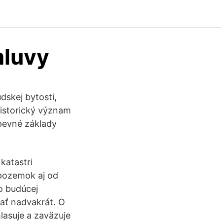
mluvy
dskej bytosti,
historický význam
pevné základy
katastri
pozemok aj od
 o budúcej
ať nadvakrát. O
lasuje a zaväzuje