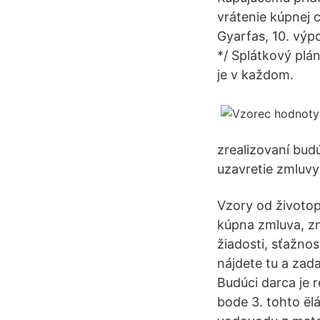
vrátenie kúpnej 
Gyarfas, 10. výp
*/ Splátkový plá
je v každom.
zrealizovaní bud
uzavretie zmluvy
Vzory od životo
kúpna zmluva, zm
žiadosti, sťažnos
nájdete tu a zad
Budúci darca je 
bode 3. tohto ël