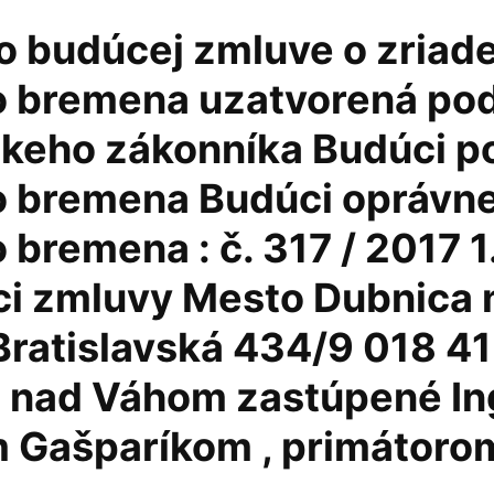
o budúcej zmluve o zriade
 bremena uzatvorená po
keho zákonníka Budúci po
 bremena Budúci oprávne
bremena : č. 317 / 2017 1
ci zmluvy Mesto Dubnica 
ratislavská 434/9 018 41
 nad Váhom zastúpené In
 Gašparíkom , primátoro