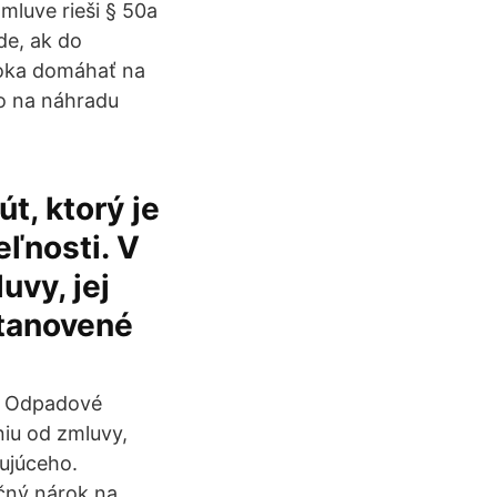
mluve rieši § 50a
de, ak do
roka domáhať na
o na náhradu
t, ktorý je
ľnosti. V
uvy, jej
stanovené
h. Odpadové
iu od zmluvy,
ujúceho.
čný nárok na