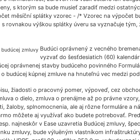
ceny, s ktorým sa bude musieť zaradiť medzi ostatných
očet měsíční splátky vzorec - /* Vzorec na výpočet 
n s rovnakou výškou splátky úveru sa vyznačuje tým, 
Budúci oprávnený z vecného bremena
vyzvať do šesťdesiatich (60) kalendá
úcej oprávnenej stavby budúceho povinného Formulár
 o budúcej kúpnej zmluve na hnuteľnú vec medzi pod
pisu, žiadosti o pracovný pomer, výpoveď, cez obch
luva o dielo, zmluva o prenájme až po právne vzory,
ti, žaloby, splnomocnenia, ale aj rôzne formuláre a n
armo môžete aj využívať ako budete potrebovať. Pr
resp. najneskôr v Ease uzavretia Budúcej zmluvy, špec
ánku zmluvy, bude výluëným vlastníkom infraštruktúr