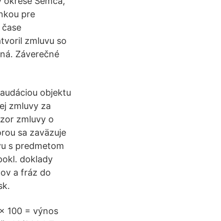
v okrese Semca,
nkou pre
 čase
tvoril zmluvu so
tná. Záverečné
laudáciou objektu
ej zmluvy za
zor zmluvy o
rou sa zaväzuje
uvu s predmetom
okl. doklady
lov a fráz do
sk.
 x 100 = výnos