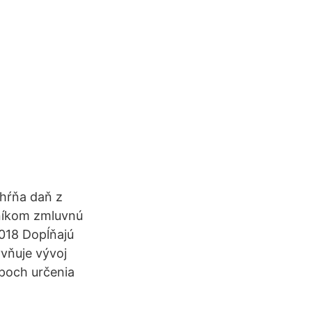
hŕňa daň z
tníkom zmluvnú
2018 Dopĺňajú
yvňuje vývoj
upoch určenia