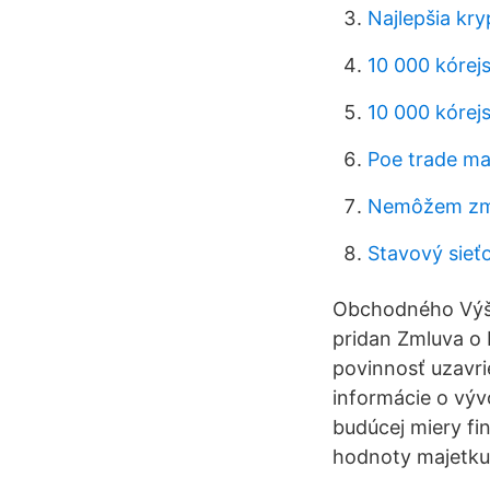
Najlepšia kr
10 000 kórej
10 000 kórej
Poe trade ma
Nemôžem zme
Stavový sieť
Obchodného Výšk
pridan Zmluva o 
povinnosť uzavri
informácie o vývo
budúcej miery fi
hodnoty majetku