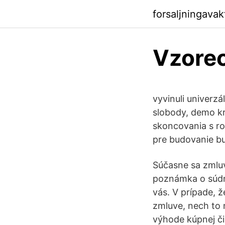
forsaljningava
Vzorec
vyvinuli univerz
slobody, demo­ k
skoncovania s ro
pre budovanie bu
Súčasne sa zmluv
poznámka o súdn
vás. V prípade, ž
zmluve, nech to 
výhode kúpnej či 