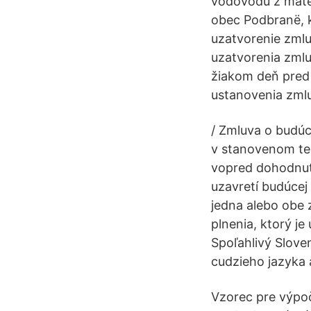
vodovodu z mater
obec Podbranë, 
uzatvorenie zmlu
uzatvorenia zmlu
žiakom deň pred
ustanovenia zmlu
/ Zmluva o budúc
v stanovenom ter
vopred dohodnut
uzavretí budúcej
jedna alebo obe
plnenia, ktorý 
Spoľahlivý Slove
cudzieho jazyka 
Vzorec pre výpoč