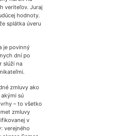
 veriteľov. Juraj
budúcej hodnoty.
že splátka úveru
 je povinný
rnych dní po
 slúži na
nikateľmi.
odné zmluvy ako
 akými sú
ávrhy – to všetko
edmet zmluvy
ifikovanej v
y: verejného