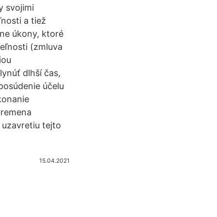
y svojimi
osti a tiež
ne úkony, ktoré
eľnosti (zmluva
iou
ynúť dlhší čas,
posúdenie účelu
konanie
bremena
uzavretiu tejto
15.04.2021