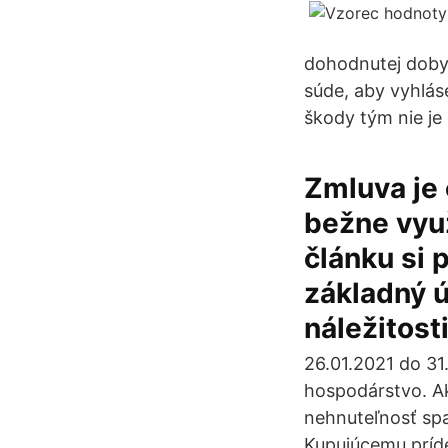
dohodnutej doby
súde, aby vyhlá
škody tým nie je
Zmluva je 
bežne využ
článku si 
základný 
náležitosti
26.01.2021 do 31
hospodárstvo. Ak
nehnuteľnosť spa
Kupujúcemu príde