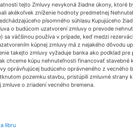
latnosti tejto Zmluvy nevykoná žiadne úkony, ktoré b
li akékoľvek zníženie hodnoty predmetnej Nehnuteľn
edchádzajúceho písomného súhlasu Kupujúceho žiad
luva o budúcom uzatvorení zmluvy o prevode nehnut
) sa väčšinou používa v prípade, keď medzi rezervác
uzatvorením kúpnej zmluvy má z nejakého dôvodu upl
enie takejto zmluvy vyžaduje banka ako podklad pre 
 ak chceme kúpu nehnuteľnosti financovať stavebné 
uvy oprávňujúcej budúceho oprávneného z vecného 
knutom pozemku stavbu, pristúpili zmluvné strany k 
j zmluve o zriadení vecného bremena.
a libru