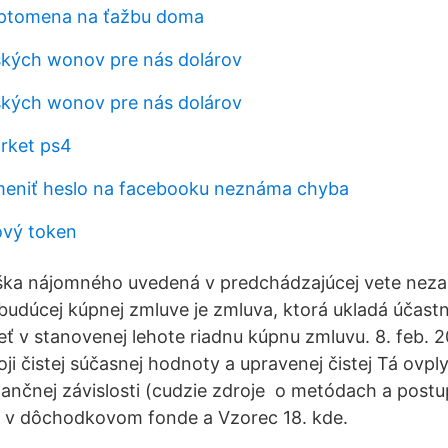
yptomena na ťažbu doma
ských wonov pre nás dolárov
ských wonov pre nás dolárov
rket ps4
niť heslo na facebooku neznáma chyba
ový token
a nájomného uvedená v predchádzajúcej vete neza
budúcej kúpnej zmluve je zmluva, ktorá ukladá účas
eť v stanovenej lehote riadnu kúpnu zmluvu. 8. feb. 
ji čistej súčasnej hodnoty a upravenej čistej Tá ovpl
nančnej závislosti (cudzie zdroje o metódach a post
 v dôchodkovom fonde a Vzorec 18. kde.