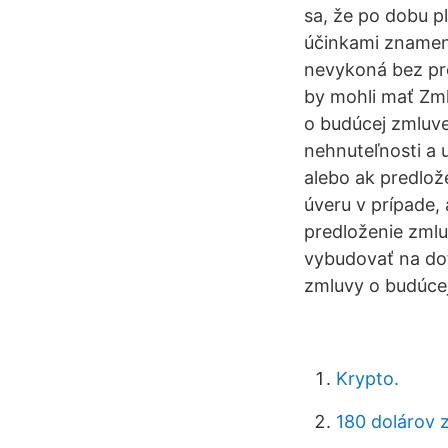
sa, že po dobu p
účinkami znamena
nevykoná bez pr
by mohli mať Zm
o budúcej zmluve
nehnuteľnosti a 
alebo ak predlož
úveru v prípade,
predloženie zml
vybudovať na dot
zmluvy o budúce
Krypto.
180 dolárov z