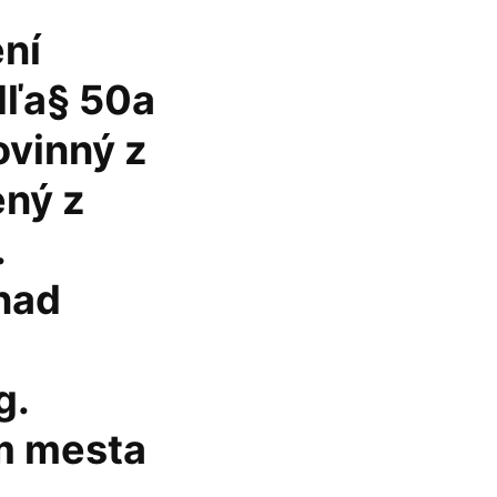
ní
dľa§ 50a
vinný z
ný z
.
nad
g.
m mesta